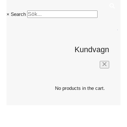
×
Search
0
Kundvagn
No products in the cart.