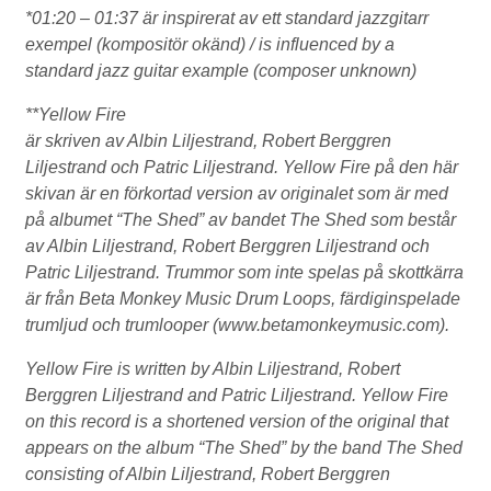
*01:20 – 01:37 är inspirerat av ett standard jazzgitarr
exempel (kompositör okänd) / is influenced by a
standard jazz guitar example (composer unknown)
**Yellow Fire
är skriven av Albin Liljestrand, Robert Berggren
Liljestrand och Patric Liljestrand. Yellow Fire på den här
skivan är en förkortad version av originalet som är med
på albumet “The Shed” av bandet The Shed som består
av Albin Liljestrand, Robert Berggren Liljestrand och
Patric Liljestrand. Trummor som inte spelas på skottkärra
är från Beta Monkey Music Drum Loops, färdiginspelade
trumljud och trumlooper (www.betamonkeymusic.com).
Yellow Fire is written by Albin Liljestrand, Robert
Berggren Liljestrand and Patric Liljestrand. Yellow Fire
on this record is a shortened version of the original that
appears on the album “The Shed” by the band The Shed
consisting of Albin Liljestrand, Robert Berggren