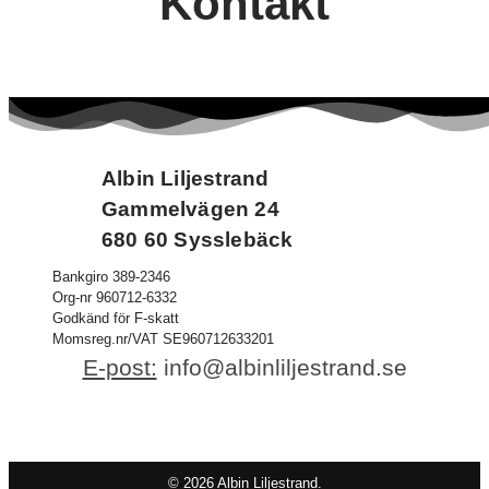
Kontakt
Albin Liljestrand
Gammelvägen 24
680 60 Sysslebäck
Bankgiro 389-2346
Org-nr 960712-6332
Godkänd för F-skatt
Momsreg.nr/VAT SE960712633201
E-post:
info@albinliljestrand.se
© 2026 Albin Liljestrand.