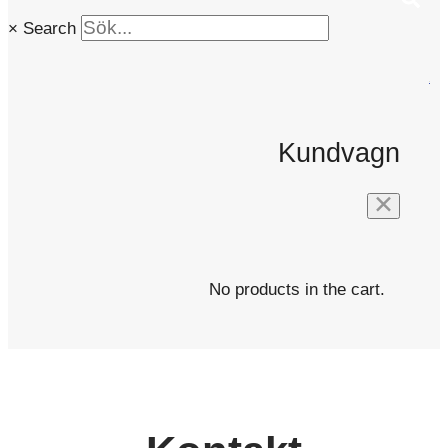
×
Search
0
Kundvagn
No products in the cart.